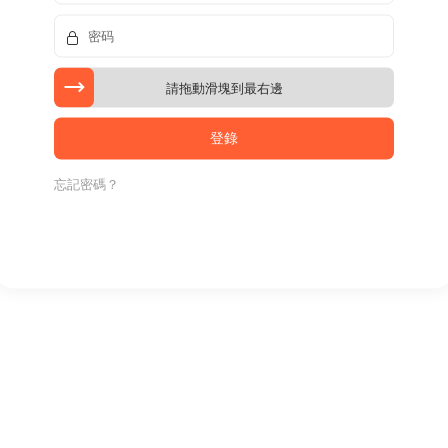
請拖動滑塊到最右邊
忘記密碼？