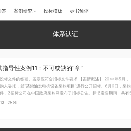
问答
案例研究
投标模板
标书预评
体系认证
指导性案例11：不可或缺的“章”
投标文件的签署、盖章应符合招标文件要求 【案情概述】 20××年5月， 
购人委托，就“某柴油发电机设备采购项目”进行公开招标。6月6日，采
件，Z招标公司在中国政府采购网发布了招标公告。标书发售期间，共有
招标文件。6月27日投标截止，5家投标人均按时递交了投标文件。开标
12
95
标公司组织了评标工...