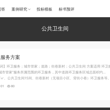
问答
案例研究
投标模板
标书预评
公共卫生间
卫服务方案
词】环卫服务；城市管家；道路；街巷新村；公共卫生间 方案适用 环卫
“城市管家”服务所属范围的环卫服务，其中道路环卫服务区域总面积约
93.7㎡、公共卫生间15间、街巷新村（无项目小区、背街小巷）环卫服务等。
部分配图
-01
80