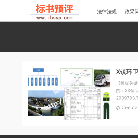
法律法规
政采
X镇环
【模板关键
围：XX镇
29097
目录 内页
2026-02