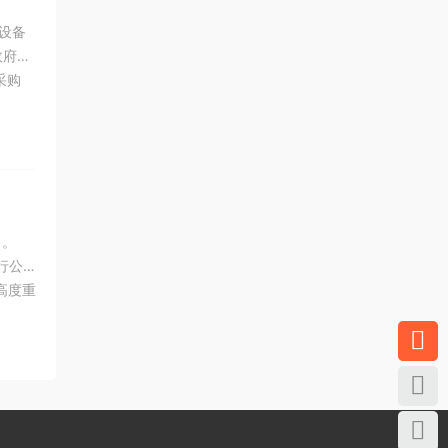
设备
政府采
采购
实施条
日。
行公
高度重
使