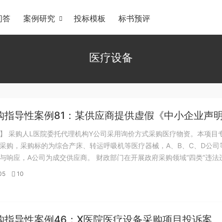
问答
案例研究
投标模板
标书预评
医疗设备
购指导性案例81：某供应商提供虚假《中小企业声
】 采购人L医院委托代理机构Y公司采用询价方式采购医疗物资。本项目
采购，采购标的为综合产床、转运呼吸机等医疗器械，A、B、C、D公司等
与响应，A公司为成交供应商。 财政部门在开展政府采购领域“四类”违法
过程中，收到举报线索，举报人反映参与本项目的多家供应商《中小企业
05
10
假。财政部门检查发现，供...
购指导性案例46：X医院医疗设备采购项目投诉案