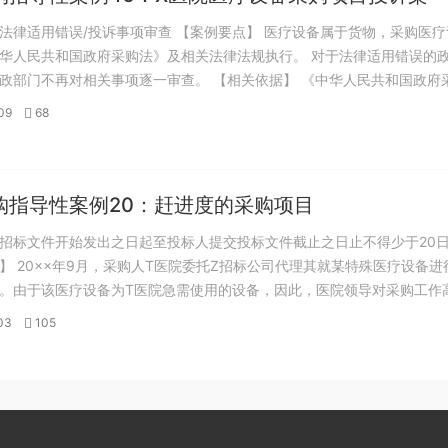
法律适用错误/投诉事项审查 【案例要点】 医疗设备属于货物，采购医疗
华人民共和国政府采购法》及相关法律法规执行。 对于法律适用错误的
政部门不再对相关事项逐一审查。 【相关依据】 《中华人民共和国政府
、第三十六条、第六十四条、第七十一条 《中华人民共和国政府采购法
09
68
、第六十八条 《政府采购质疑...
购指导性案例20：赶进度的采购项目
招标文件开始发出之日起至投标人提交投标文件截止之日止不得少于20
】 20××年9月，采购人T医院委托Z招标公司代理其就某特殊医疗设备进
。由于该医疗设备为T医院急需使用的设备，因此，医院领导对采购工作
购工作必须以最高的效率完成，保证能在预定时间将设备安装并投入临床
03
105
公司接受委托后，立即向T医院确...