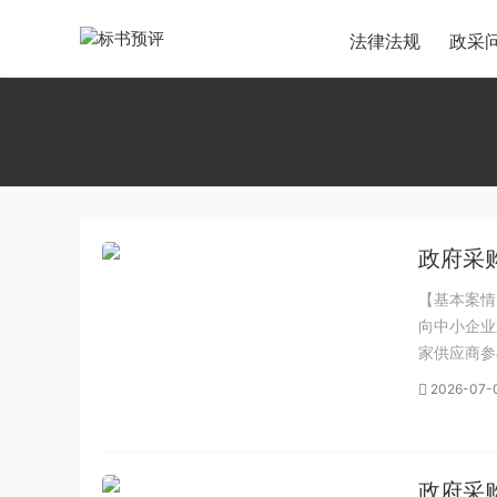
法律法规
政采
政府采
函》
【基本案情
向中小企业
家供应商参
为专项整治
2026-07-
函》涉嫌造
政府采