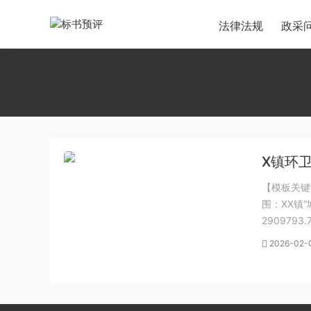
法律法规
政采
X镇环
【模板关键
围：XX镇
29097
目录 内页
2026-02-