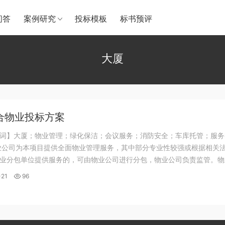
问答
案例研究
投标模板
标书预评
大厦
合物业投标方案
词】大厦；物业管理；绿化保洁；会议服务；消防安全；车库托管；服务
业公司为本项目提供全面物业管理服务，其中部分专业性较强或根据相关
业分包单位提供服务的，可由物业公司进行分包，物业公司负责监管。物
大项：设备设施运行维保、会议服务、餐饮服务、内部消防安防秩序维护
-21
96
发、保洁、绿植养护、外部安保、地下...