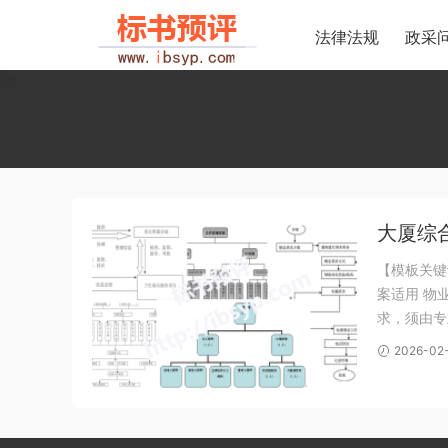
法律法规
政采
大厦综
【模板关键
案适用 物
求，须由专
作内容包括
2026-02
发、报刊收