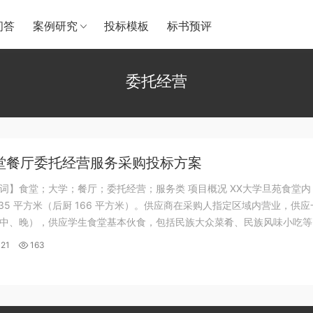
问答
案例研究
投标模板
标书预评
委托经营
堂餐厅委托经营服务采购投标方案
词】食堂；大学；餐厅；委托经营；服务类 项目概况 XX大学旦苑食堂内
235 平方米（后厨 166 平方米）。供应商在采购人指定区域内营业，供应
中、晚），供应学生食堂基本伙食，包括民族大众菜肴、民族风味小吃等
部分配图展示
21
163