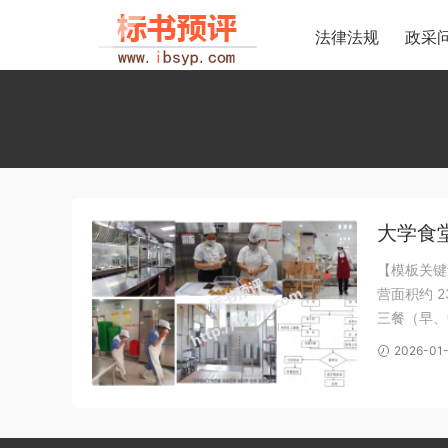
法律法规
政采
大学食
【模板关键
营面积约 
三餐（早、
目录 内页
2026-01-