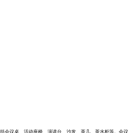
包括会议桌、活动座椅、演讲台、沙发、茶几、茶水柜等。会议