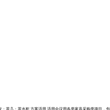
；茶几；茶水柜 方案适用 适用会议用各类家具采购类项目，