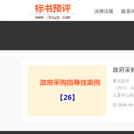
法律法规
政采
政府采购
要点提示：
〔2011
人某中心的
理机构得到
2026-02
始发售招标