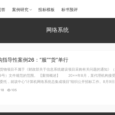
问答
案例研究
投标模板
标书预评
网络系统
指导性案例26：“服”“货”单行
货物项目不属于《财政部关于信息系统建设项目采购有关问题的通知》（
〕59号）文件规范的范围。 【案情概述】 20××年8月，某代理机构接
委托，就该中心“计算机网络系统总集成项目”组织公开招标工作。8月9
采购人对招标文件的确认后，在中国政府采购网上发布了招标公告，并同
-18
105
文件。在招标文件发售期...