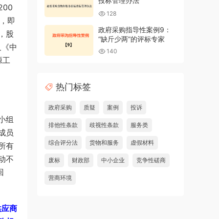
投标管理办法
00
128
配，即
政府采购指导性案例9：
，股
“缺斤少两”的评标专家
及《中
140
源工
热门标签
政府采购
质疑
案例
投诉
小组
排他性条款
歧视性条款
服务类
成员
综合评分法
货物和服务
虚假材料
所有
动不
废标
财政部
中小企业
竞争性磋商
回
营商环境
供应商