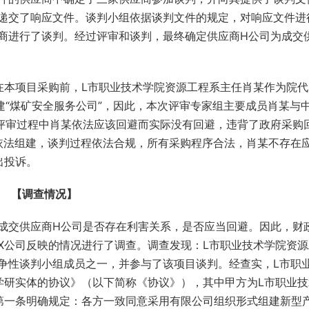
递交了响应文件。谈判小组依据谈判文件的规定，对响应文件进
商进行了谈判。经过评审和谈判，最终确定供应商H公司为成交
在本项目采购前，L市职业技术学院资源工程系主任肖某作为院代
建“煤矿安全服务公司”，因此，本次评审专家组主要成员肖某与
评审过程中肖某依法应该回避而实际没有回避，违背了政府采购
依法组建，谈判过程依法合规，所有采购程序合法，肖某不存在
出投诉。
【调查情况】
成交供应商H公司是否存在利害关系，是否应当回避。因此，财
X公司反映的情况进行了调查。调查发现：L市职业技术学院资源
争性谈判小组成员之一，并参与了该项目谈判。经查实，L市职
学研实体的协议》（以下简称《协议》），其中甲方为L市职业
》第一条明确规定：各方一致同意采用有限公司组织形式组建新型