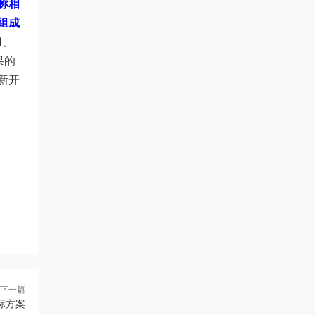
称相
组成
1、
果的
新开
下一篇
标方案