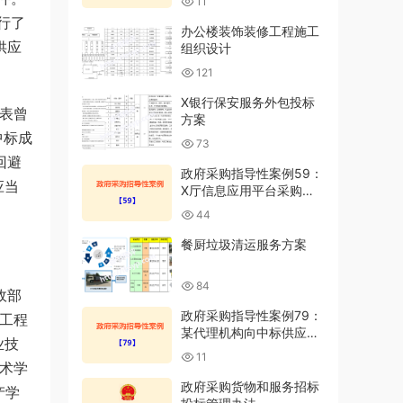
11
行了
办公楼装饰装修工程施工
供应
组织设计
121
X银行保安服务外包投标
表曾
方案
中标成
73
回避
政府采购指导性案例59：
应当
X厅信息应用平台采购项
目投诉案
44
餐厨垃圾清运服务方案
84
政部
政府采购指导性案例79：
工程
某代理机构向中标供应商
业技
转嫁专家劳务费
11
技术学
政府采购货物和服务招标
产学