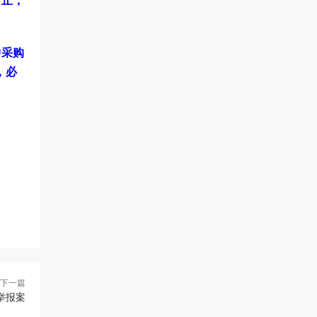
日止，
中采购
，必
下一篇
举报案