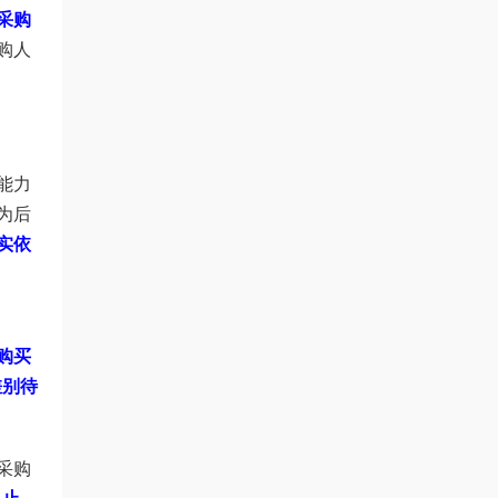
采购
购人
能力
为后
实依
购买
差别待
采购