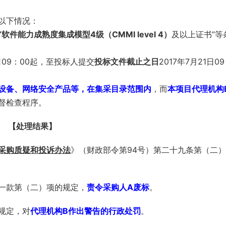
以下情况：
件能力成熟度集成模型4级（CMMI level 4）
及以上证书”等
日09：00起，至投标人提交
投标文件截止之日
2017年7月21日09
设备、网络安全产品等，在集采目录范围内
，而
本项目代理机构
督检查程序。
【处理结果】
采购质疑和投诉办法
》（财政部令第94号）第二十九条第（二
一款第（二）项的规定，
责令采购人A废标
。
规定，对
代理机构B作出警告的行政处罚
。