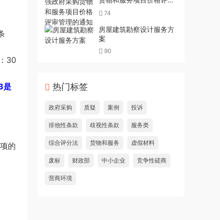
管理的通知
74
房屋建筑勘察设计服务方
条
案
90
：30
B是
热门标签
政府采购
质疑
案例
投诉
排他性条款
歧视性条款
服务类
综合评分法
货物和服务
虚假材料
）项的
废标
财政部
中小企业
竞争性磋商
营商环境