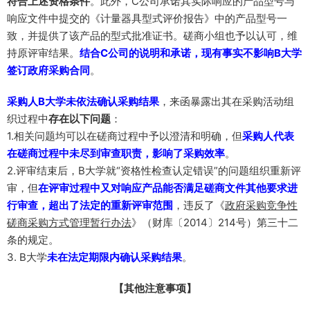
符合上述资格条件
。此外，C公司承诺其实际响应的产品型号与
响应文件中提交的《计量器具型式评价报告》中的产品型号一
致，并提供了该产品的型式批准证书。磋商小组也予以认可，维
持原评审结果。
结合C公司的说明和承诺，现有事实不影响B大学
签订政府采购合同
。
采购人B大学未依法确认采购结果
，来函暴露出其在采购活动组
织过程中
存在以下问题
：
1.相关问题均可以在磋商过程中予以澄清和明确，但
采购人代表
在磋商过程中未尽到审查职责，影响了采购效率
。
2.评审结束后，B大学就“资格性检查认定错误”的问题组织重新评
审，但
在评审过程中又对响应产品能否满足磋商文件其他要求进
行审查，超出了法定的重新评审范围
，违反了《
政府采购竞争性
磋商采购方式管理暂行办法
》（财库〔2014〕214号）第三十二
条的规定。
3. B大学
未在法定期限内确认采购结果
。
【其他注意事项】