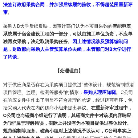
法签订政府采购合同
，
并加强后续履约验收，不得超范围重新评
审
。
采购人B大学后续反映，因审计部门认为本项目采购的
智能电表
系统属于宿舍建设工程的一部分，可以由施工单位负责，不应单
独再次采购，决定取消采购任务
。
因上述情况涉及预算编制问
题，财政部向采购人主管预算单位去函，主管部门对B大学进行
了约谈
。
【处理理由】
对于供应商是否存在为采购项目提供过“整体设计、规范编制或者
项目管理、监理、检测等服务”的情形，
采购人理应知晓
。C公司
在响应文件中作出了明显不符合常理的承诺，经过磋商程序，包
括采购人代表在内的磋商小组未提出异议。
在重新评审过程中，
C公司也向磋商小组进行了说明，其磋商文件中对该项内容响应
为“是”属于理解错误，实际上并没有为本项目提供过整体设计、
规范编制等服务。磋商小组对上述情况予以认可，C公司事实上