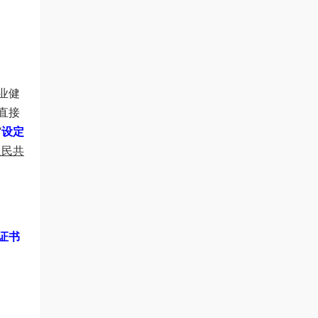
业健
直接
“
设定
人民共
证书