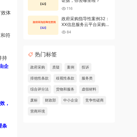
证据，你去哪里啦？
116
有效体
政府采购指导性案例32：
XX信息服务云平台采购项
目投诉案
84
查和符
热门标签
并持
由企
政府采购
质疑
案例
投诉
排他性条款
歧视性条款
服务类
综合评分法
货物和服务
虚假材料
废标
财政部
中小企业
竞争性磋商
效，
营商环境
理条